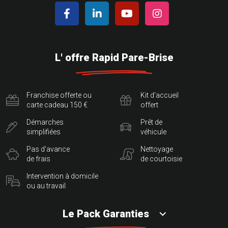
L' offre Rapid Pare-Brise
Franchise offerte ou
Kit d'accueil
carte cadeau 150 €
offert
Démarches
Prêt de
simplifiées
véhicule
Pas d'avance
Nettoyage
de frais
de courtoisie
Intervention à domicile
ou au travail
Le Pack Garanties