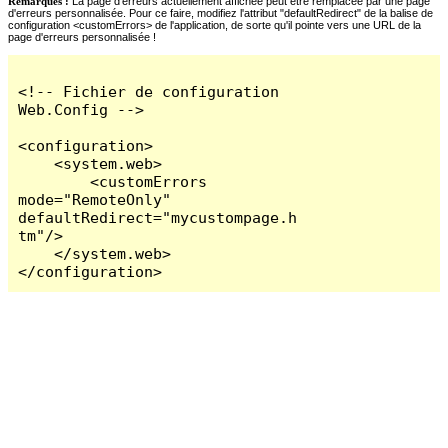
Remarques :
La page d'erreurs actuellement affichée peut être remplacée par une page
d'erreurs personnalisée. Pour ce faire, modifiez l'attribut "defaultRedirect" de la balise de
configuration <customErrors> de l'application, de sorte qu'il pointe vers une URL de la
page d'erreurs personnalisée !
<!-- Fichier de configuration 
Web.Config -->

<configuration>

    <system.web>

        <customErrors 
mode="RemoteOnly" 
defaultRedirect="mycustompage.h
tm"/>

    </system.web>

</configuration>