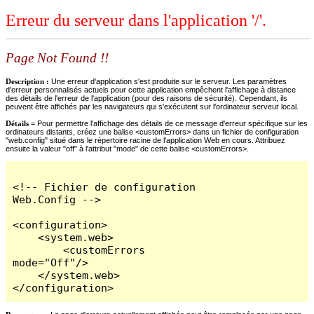
Erreur du serveur dans l'application '/'.
Page Not Found !!
Description :
Une erreur d'application s'est produite sur le serveur. Les paramètres
d'erreur personnalisés actuels pour cette application empêchent l'affichage à distance
des détails de l'erreur de l'application (pour des raisons de sécurité). Cependant, ils
peuvent être affichés par les navigateurs qui s'exécutent sur l'ordinateur serveur local.
Détails =
Pour permettre l'affichage des détails de ce message d'erreur spécifique sur les
ordinateurs distants, créez une balise <customErrors> dans un fichier de configuration
"web.config" situé dans le répertoire racine de l'application Web en cours. Attribuez
ensuite la valeur "off" à l'attribut "mode" de cette balise <customErrors>.
<!-- Fichier de configuration 
Web.Config -->

<configuration>

    <system.web>

        <customErrors 
mode="Off"/>

    </system.web>

</configuration>