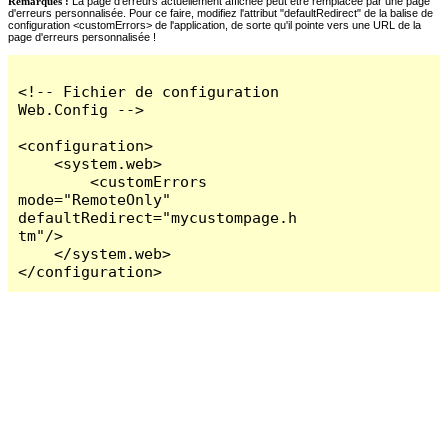
Remarques :
La page d'erreurs actuellement affichée peut être remplacée par une page
d'erreurs personnalisée. Pour ce faire, modifiez l'attribut "defaultRedirect" de la balise de
configuration <customErrors> de l'application, de sorte qu'il pointe vers une URL de la
page d'erreurs personnalisée !
<!-- Fichier de configuration 
Web.Config -->

<configuration>

    <system.web>

        <customErrors 
mode="RemoteOnly" 
defaultRedirect="mycustompage.h
tm"/>

    </system.web>

</configuration>