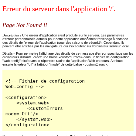
Erreur du serveur dans l'application '/'.
Page Not Found !!
Description :
Une erreur d'application s'est produite sur le serveur. Les paramètres
d'erreur personnalisés actuels pour cette application empêchent l'affichage à distance
des détails de l'erreur de l'application (pour des raisons de sécurité). Cependant, ils
peuvent être affichés par les navigateurs qui s'exécutent sur l'ordinateur serveur local.
Détails =
Pour permettre l'affichage des détails de ce message d'erreur spécifique sur les
ordinateurs distants, créez une balise <customErrors> dans un fichier de configuration
"web.config" situé dans le répertoire racine de l'application Web en cours. Attribuez
ensuite la valeur "off" à l'attribut "mode" de cette balise <customErrors>.
<!-- Fichier de configuration 
Web.Config -->

<configuration>

    <system.web>

        <customErrors 
mode="Off"/>

    </system.web>

</configuration>