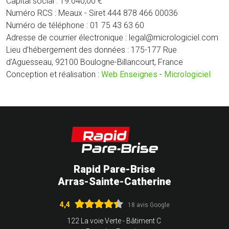
Capital social : 19.040,00 €
Numéro RCS : Meaux - Siret 444 878 466 00036
Numéro de téléphone : 01 75 43 63 60
Adresse de courrier électronique : legal@micrologiciel.com
Lieu d’hébergement des données : 175-177 Rue
d'Aguesseau, 92100 Boulogne-Billancourt, France
Conception et réalisation :
Web Enseignes
-
Micrologiciel
Rapid Pare-Brise
Arras-Sainte-Catherine
4,4
18 avis Google
122 La voie Verte - Bâtiment C